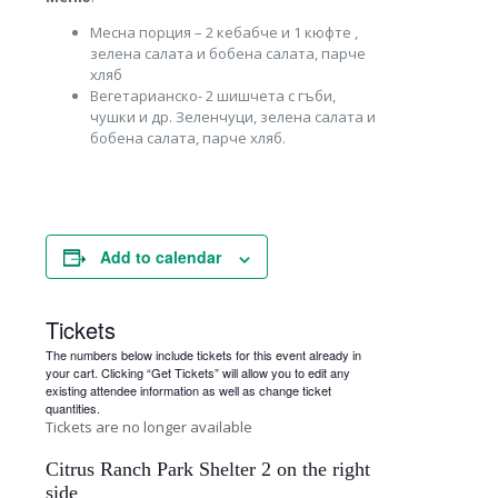
Месна порция – 2 кебабче и 1 кюфте ,
зелена салата и бобена салата, парче
хляб
Вегетарианско- 2 шишчета с гъби,
чушки и др. Зеленчуци, зелена салата и
бобена салата, парче хляб.
Add to calendar
Tickets
The numbers below include tickets for this event already in
your cart. Clicking “Get Tickets” will allow you to edit any
existing attendee information as well as change ticket
quantities.
Tickets are no longer available
Citrus Ranch Park Shelter 2 on the right
side