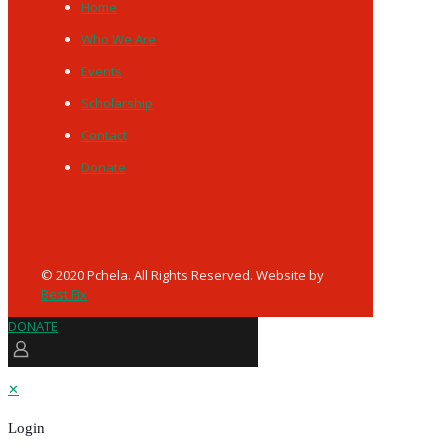
Home
Who We Are
Events
Scholarship
Contact
Donate
© 2020 Pchela. All Rights Reserved. Website by
Best Fix
DONATE
✕
Login