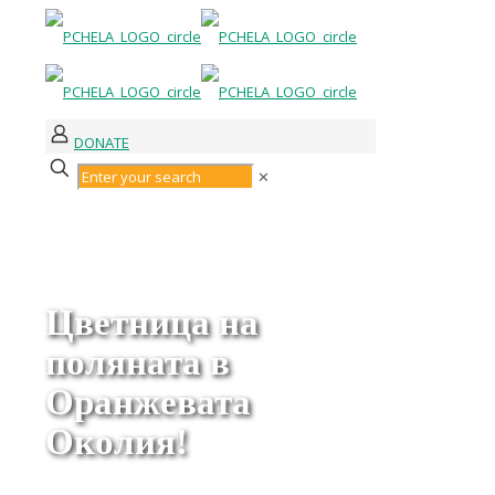
DONATE
✕
Цветница на
поляната в
Оранжевата
Околия!