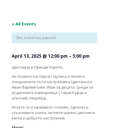
« All Events
This event has passed.
April 13, 2025
@
12:00 pm
–
5:00 pm
Цветница в Ориндж Каунти.
На поляната в парка с музика и песни и
специалните гости на празника Цветанка и
Иван Варимезови. Игри за децата, срещи за
родителите книжарница Стария Куфар и
слънчев следобед.
Носете си сгъваемите столове, одеалата,
слънчевите очила, летните шапки, цветните
китки и доброто настроение.
Меню
: