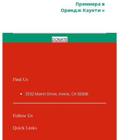
Премиера в
Ориндж Каунти
»
DONATE
Find Us
3532 Marin Drive, Irvine, CA 92606
Follow Us
Quick Links